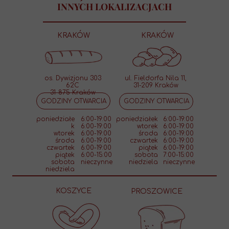
INNYCH LOKALIZACJACH
KRAKÓW
KRAKÓW
os. Dywizjonu 303
ul. Fieldorfa Nila 11,
62C
31-209 Kraków
31-875 Kraków
GODZINY OTWARCIA
GODZINY OTWARCIA
poniedziałe
6:00-19:00
poniedziałek
6:00-19:00
k
6:00-19:00
wtorek
6:00-19:00
wtorek
6:00-19:00
środa
6:00-19:00
środa
6:00-19:00
czwartek
6:00-19:00
czwartek
6:00-19:00
piątek
6:00-19:00
piątek
6:00-15:00
sobota
7:00-15:00
sobota
nieczynne
niedziela
nieczynne
niedziela
KOSZYCE
PROSZOWICE