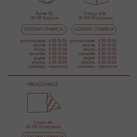
Rynek 29,
3 maja 63A,
31-130 Koszyce
32-100 Proszowice
GODZINY OTWARCIA
GODZINY OTWARCIA
poniedziałek
6:30-15:00
poniedziałek
5:30-15:00
wtorek
6:30-15:00
wtorek
5:30-15:00
środa
6:30-15:00
środa
5:30-15:00
czwartek
6:30-15:00
czwartek
5:30-15:00
piątek
6:30-15:00
piątek
5:30-15:00
sobota
6:30-14:00
sobota
5:30-12:00
niedziela
nieczynne
niedziela
nieczynne
PROSZOWICE
3 maja 68,
32-100 Proszowice